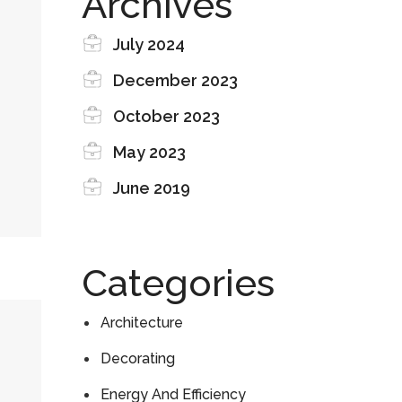
Archives
July 2024
December 2023
October 2023
May 2023
June 2019
Categories
Architecture
Decorating
Energy And Efficiency