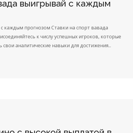
авада выигрывай с каждым
 с каждым прогнозом Ставки на спорт вавада
соединяйтесь к числу успешных игроков, которые
 свои аналитические навыки для достижения...
ино с высокой выплатой в