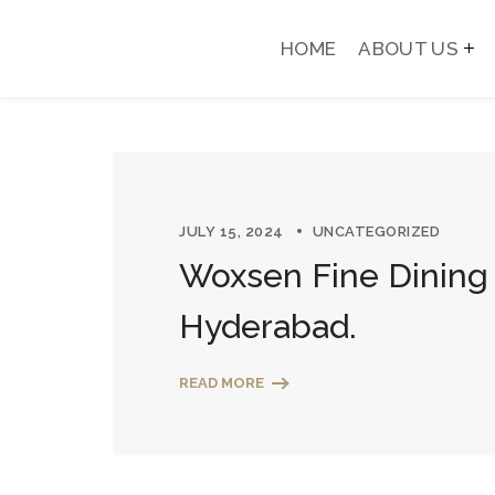
HOME
ABOUT US
JULY 15, 2024
UNCATEGORIZED
Woxsen Fine Dining 
Hyderabad.
READ MORE