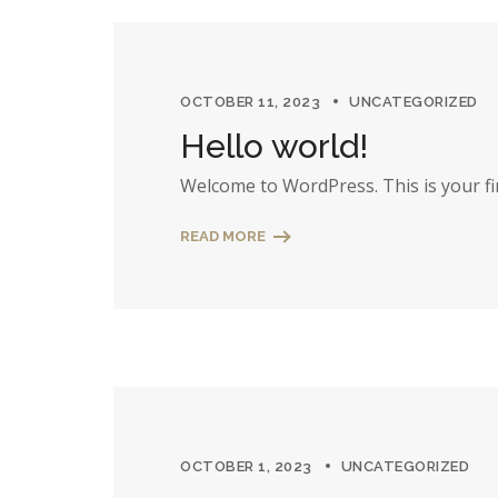
OCTOBER 11, 2023
UNCATEGORIZED
Hello world!
Welcome to WordPress. This is your first
READ MORE
OCTOBER 1, 2023
UNCATEGORIZED