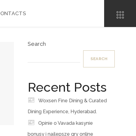
CONTACTS
Search
SEARCH
Recent Posts
Woxsen Fine Dining & Curated
Dining Experience, Hyderabad.
Opinie o Vavada kasynie
bonusy i najlepsze gry online