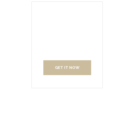
Create Your
Interior With Us
GET IT NOW