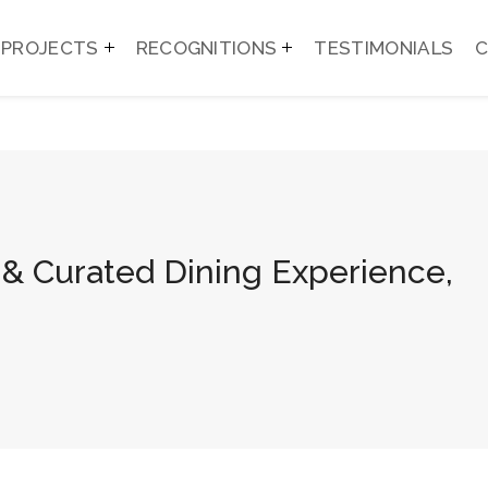
PROJECTS
RECOGNITIONS
TESTIMONIALS
& Curated Dining Experience,