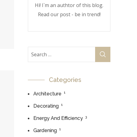
Hi! I`m an authtor of this blog.
Read our post - be in trend!
Categories
1
Architecture
1
Decorating
3
Energy And Efficiency
1
Gardening