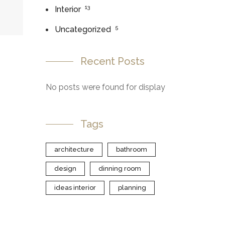
13
Interior
5
Uncategorized
Recent Posts
No posts were found for display
Tags
architecture
bathroom
design
dinning room
ideas interior
planning